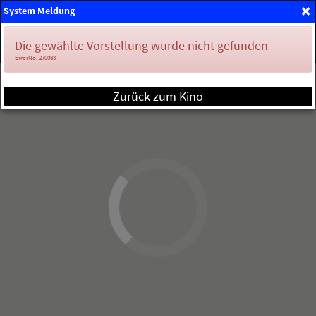
×
System Meldung
Mein Konto
Die gewählte Vorstellung wurde nicht gefunden
ErrorNo. 270083
Zurück zum Kino