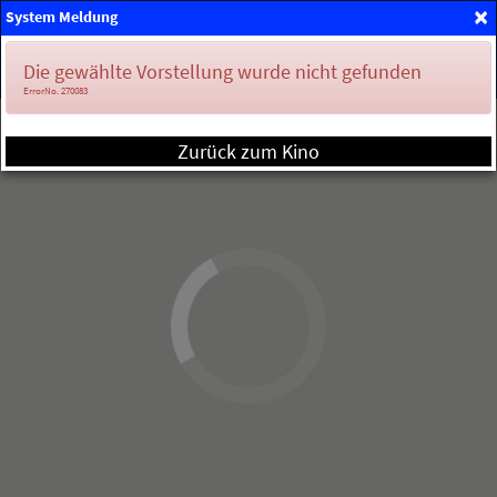
×
System Meldung
Mein Konto
Die gewählte Vorstellung wurde nicht gefunden
ErrorNo. 270083
Zurück zum Kino