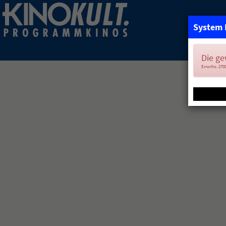
System 
Die ge
ErrorNo. 270