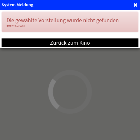
×
System Meldung
Mein Konto
Die gewählte Vorstellung wurde nicht gefunden
ErrorNo. 270083
Zurück zum Kino