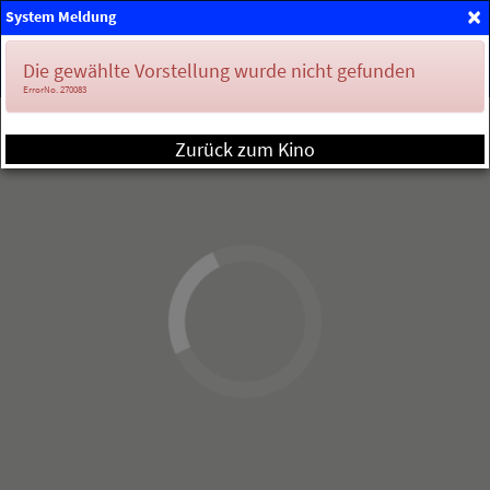
×
System Meldung
Mein Konto
Die gewählte Vorstellung wurde nicht gefunden
ErrorNo. 270083
Zurück zum Kino