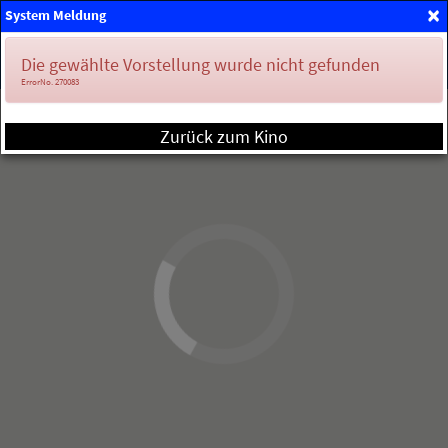
×
System Meldung
Mein Konto
Die gewählte Vorstellung wurde nicht gefunden
ErrorNo. 270083
Zurück zum Kino