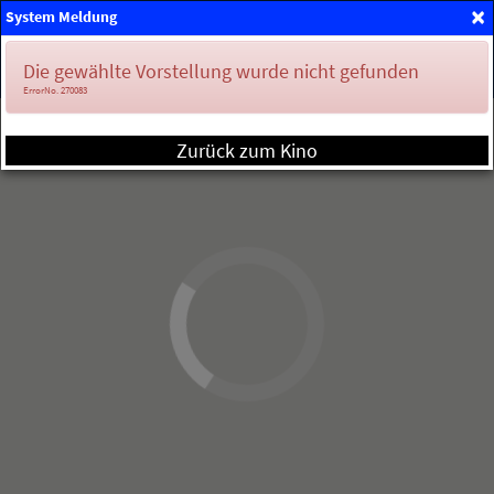
×
System Meldung
Mein Konto
Die gewählte Vorstellung wurde nicht gefunden
ErrorNo. 270083
Zurück zum Kino