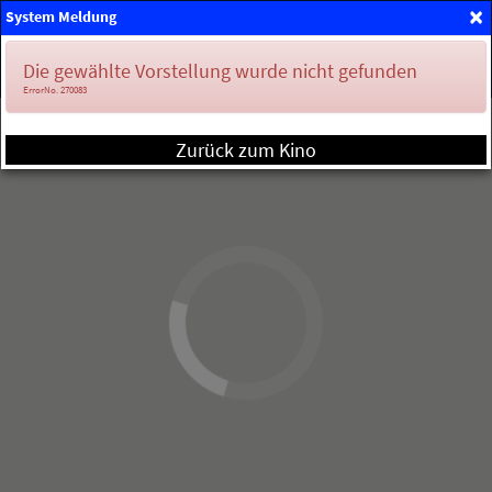
×
System Meldung
Mein Konto
Die gewählte Vorstellung wurde nicht gefunden
ErrorNo. 270083
Zurück zum Kino