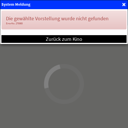
×
System Meldung
Mein Konto
Die gewählte Vorstellung wurde nicht gefunden
ErrorNo. 270083
Zurück zum Kino